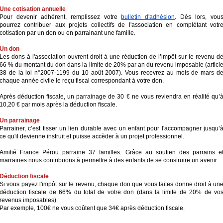
Une cotisation annuelle
Pour devenir adhérent, remplissez votre
bulletin d'adhésion
.
Dès lors, vou
pourrez contribuer aux projets collectifs de l'association en complétant votr
cotisation par un don ou en parrainant une famille.
Un don
Les dons à l'association ouvrent droit à une réduction de l’impôt sur le revenu d
66 % du montant du don dans la limite de 20% par an du revenu imposable (articl
38 de la loi n°2007-1199 du 10 août 2007).
Vous recevrez au mois de mars d
chaque année civile le reçu fiscal correspondant à votre don.
Après déduction fiscale, un parrainage de 30 € ne vous reviendra en réalité qu’
10,20 € par mois après la déduction fiscale.
Un parrainage
Parrainer, c’est tisser un lien durable avec un enfant pour l'accompagner jusqu’
ce qu'il devienne instruit et puisse accèder à un projet professionnel.
Amitié France Pérou parraine 37 familles. Grâce au soutien des parrains e
marraines nous contribuons à permettre à des enfants de se construire un avenir.
Déduction fiscale
Si vous payez l'impôt sur le revenu, chaque don que vous faites donne droit à un
déduction fiscale de 66% du total de votre don (dans la limite de 20% de vo
revenus imposables).
Par exemple, 100€ ne vous coûtent que 34€ après déduction fiscale.